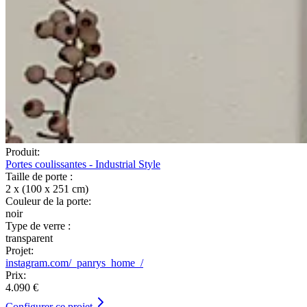
Produit:
Portes coulissantes - Industrial Style
Taille de porte :
2 x (100 x 251 cm)
Couleur de la porte:
noir
Type de verre :
transparent
Projet:
instagram.com/_panrys_home_/
Prix:
4.090 €
Configurer ce projet