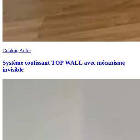
Couloir, Autre
Système coulissant TOP WALL avec mécanisme
invisible